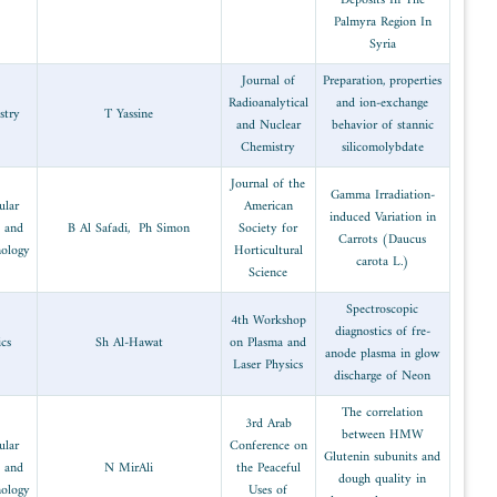
1996
Chemistry
T Yassine
Molecular
1996
biology and
B Al Safadi, Ph
biothecnology
1996
Physics
Sh Al-Hawa
Molecular
1996
biology and
N MirAli
biothecnology