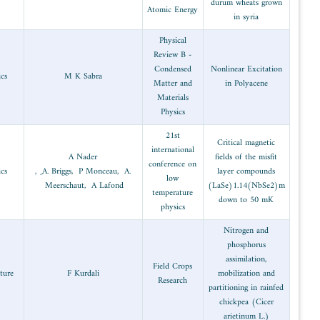
1996
Physics
M K Sabra
A Nader
1996
Physics
, ِA. Briggs, P Mo
Meerschaut, A 
1996
Agriculture
F Kurdali