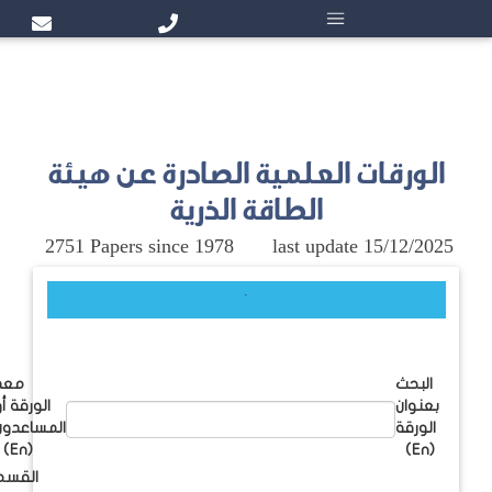
 عن هيئة
2751 Papers 
معد
الورقة أو
المساعدون
(En)
القسم